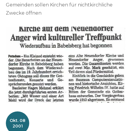
Gemeinden sollen Kirchen für nichtkirchliche
h
Zwecke öffnen
e
n
r
i
k
v
o
g
e
l
Okt. 08
2001