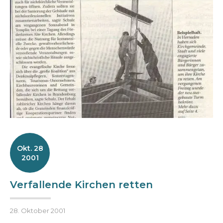
Okt. 28
2001
Verfallende Kirchen retten
Posted
B
28. Oktober 2001
on
y