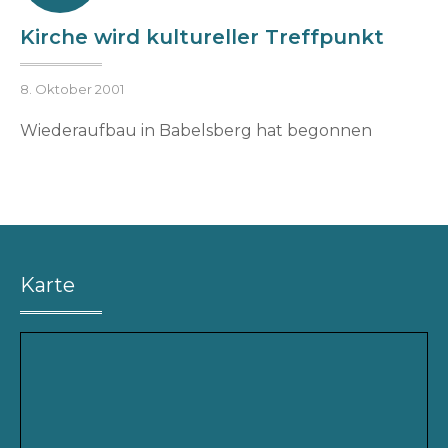
Kirche wird kultureller Treffpunkt
Posted
B
8. Oktober 2001
on
y
Wiederaufbau in Babelsberg hat begonnen
h
e
n
r
i
k
v
Karte
o
g
e
l