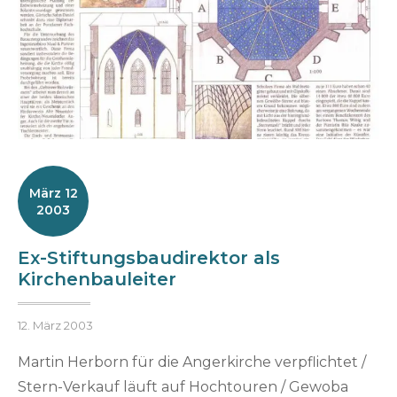
März 12
2003
Ex-Stiftungsbaudirektor als
Kirchenbauleiter
Posted
B
12. März 2003
on
y
Martin Herborn für die Angerkirche verpflichtet /
h
Stern-Verkauf läuft auf Hochtouren / Gewoba
e