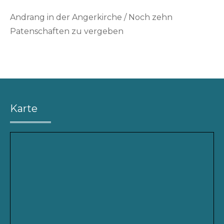
on
y
Andrang in der Angerkirche / Noch zehn
h
Patenschaften zu vergeben
e
n
r
i
k
v
o
Karte
g
e
l