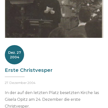
Dez. 27
2004
Erste Christvesper
Posted
B
27. Dezember 2004
on
y
In der auf den letzten Platz besetzten Kirche las
h
Gisela Opitz am 24. Dezember die erste
e
n
Christvesper.