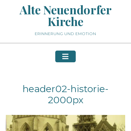
Skip
Alte Neuendorfer
to
Kirche
content
ERINNERUNG UND EMOTION
header02-historie-
2000px