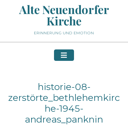
Skip
Alte Neuendorfer
to
Kirche
content
ERINNERUNG UND EMOTION
historie-08-
zerstörte_bethlehemkirc
he-1945-
andreas_panknin