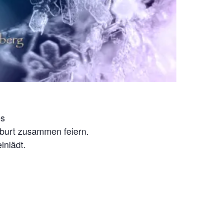
es
eburt zusammen feiern.
inlädt.