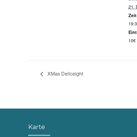
21.
Zeit
19:3
Eintr
10€
XMas Deliceight
Karte