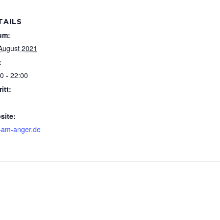
TAILS
um:
August 2021
:
0 - 22:00
itt:
site:
-am-anger.de