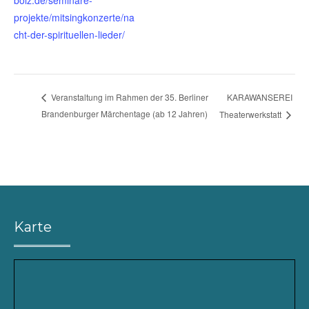
bolz.de/seminare-
projekte/mitsingkonzerte/na
cht-der-spirituellen-lieder/
KARAWANSEREI
Veranstaltung im Rahmen der 35. Berliner
Brandenburger Märchentage (ab 12 Jahren)
Theaterwerkstatt
Karte