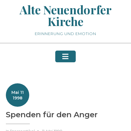
Skip
Alte Neuendorfer
to
Kirche
content
ERINNERUNG UND EMOTION
Mai 11
1998
Spenden für den Anger
Posted