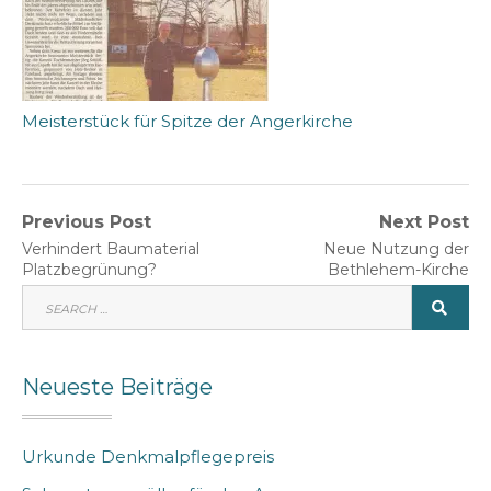
Meisterstück für Spitze der Angerkirche
Beitragsnavigation
Previous Post
Next Post
Previous
Next
Verhindert Baumaterial
Neue Nutzung der
post:
post:
Platzbegrünung?
Bethlehem-Kirche
SEARCH
SEA
FOR:
Neueste Beiträge
Urkunde Denkmalpflegepreis