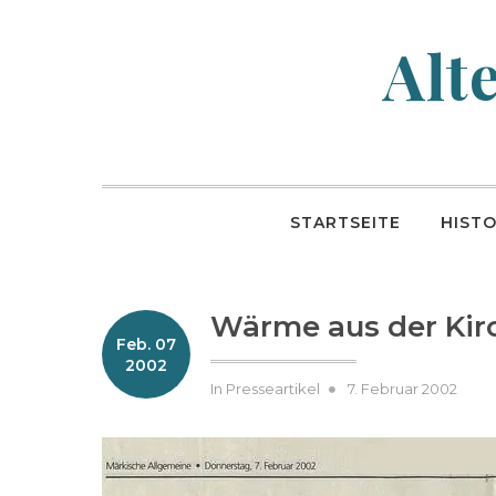
Skip
to
Alt
content
STARTSEITE
HISTO
Wärme aus der Ki
Feb. 07
2002
Posted
B
In
Presseartikel
7. Februar 2002
on
y
h
e
n