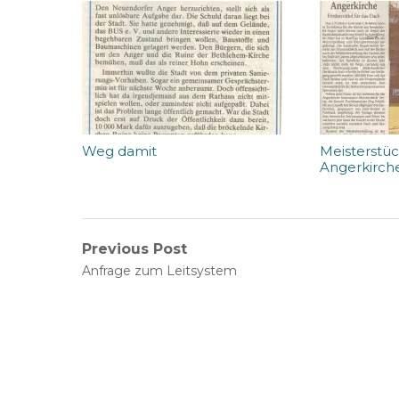
Weg damit
Meisterstüc
Angerkirch
Beitragsnavigation
Previous Post
Previous
Anfrage zum Leitsystem
post: