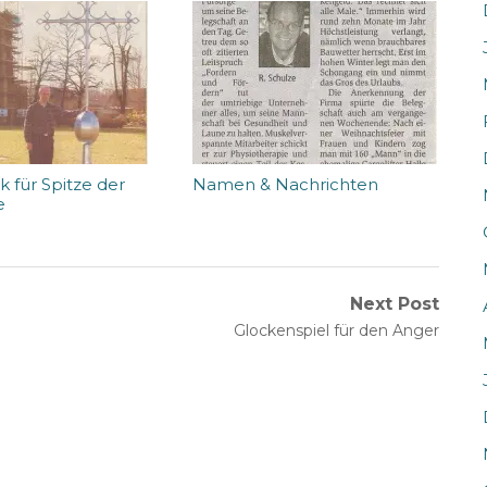
k für Spitze der
Namen & Nachrichten
e
Next Post
Next
Glockenspiel für den Anger
post: