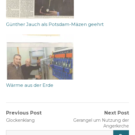
Günther Jauch als Potsdam-Mäzen geehrt
Wärme aus der Erde
Beitragsnavigation
Previous Post
Next Post
Previous
Next
Glockenklang
Gerangel um Nutzung der
post:
post:
Angerkirche
SEARCH