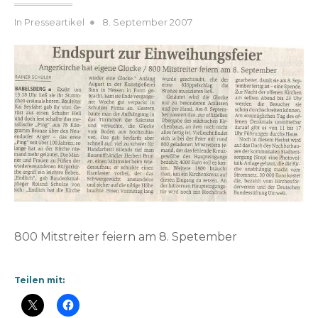
Posted
B
In
Presseartikel
8. September 2007
on
y
h
e
n
r
i
k
v
o
g
e
l
800 Mitstreiter feiern am 8. Spetember
Teilen mit: