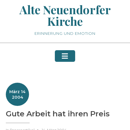
Skip
Alte Neuendorfer
to
Kirche
content
ERINNERUNG UND EMOTION
März 14
2004
Gute Arbeit hat ihren Preis
Posted