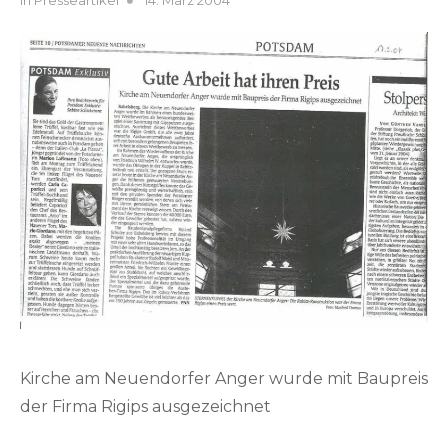
B
In
Presseartikel
14. März 2004
on
y
h
e
n
r
i
k
v
o
g
e
l
Kirche am Neuendorfer Anger wurde mit Baupreis
der Firma Rigips ausgezeichnet