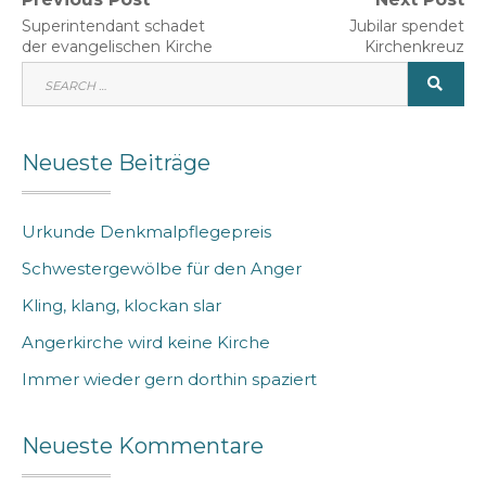
Beitragsnavigation
Previous
Next
Superintendant schadet
Jubilar spendet
post:
post:
der evangelischen Kirche
Kirchenkreuz
SEARCH
SEA
FOR:
Neueste Beiträge
Urkunde Denkmalpflegepreis
Schwestergewölbe für den Anger
Kling, klang, klockan slar
Angerkirche wird keine Kirche
Immer wieder gern dorthin spaziert
Neueste Kommentare